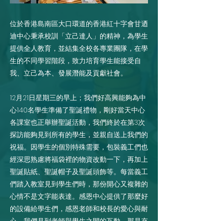
位於香港島南區大口環道的香港紅十字會甘迺
迪中心秉承校訓「立己達人」的精神，為學生
提供全人教育，並結集全校各專業團隊，在學
生的不同學習階段，致力培育學生能接受自
我、立己為本、發展潛能及貢獻社會。
12月21日星期三的早上；我們好高興能夠為中
心140名學生準備了聖誕禮物，剛好當天中心
各課室也正舉辦聖誕活動，我們終於在第3次
探訪能夠見到所有的學生，並親自送上我們的
祝福。因學生的個別特殊需要，包裝義工們也
經深思熟慮將福袋裡的物資改動一下，再加上
聖誕貼紙、聖誕帽子及聖誕頭飾等。每當義工
們踏入教室見到學生們時，那份開心又複雜的
心情不是文字能表達。感恩中心提供了那麼好
的設備給學生們，感恩老師和校長的愛心與耐