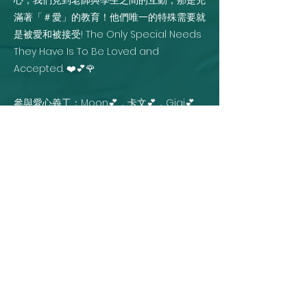
心，我們見到老師與學生之間的互動，那是充
滿著「＃愛」的教育！他們唯一的特殊需要就
是被愛和被接受! The Only Special Needs
They Have Is To Be Loved and
Accepted. ❤️💕🌹
參與愛心義工：Moon💕，卡文💕，Gigi💕
，Ayesha💕 ，VC 💕。
特別鳴謝：校長 Levian Lee💕，副校長
Angela Wong💕 & 負責攝影的Thomas 先
生💕。
『We Can't Help Everyone but
Everyone Can Help Someone. 』「我們
無法幫助所有人，但每個人可以幫助某些
人」，那已經足夠了。
Previous
Next