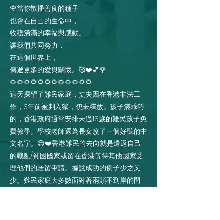
🌹當你散播善良的種子，
也會在自己的生命中，
收穫滿滿的幸福與感動。
讓我們共同努力，
在這個世界上，
傳遞更多的愛與關懷。🥰❤️💕🌹
🌻🌻🌻🌻🌻🌻🌻🌻🌻🌻🌻🌻
這天探望了難民家庭，丈夫因在香港非法工
作，3年前被判入獄，仍未釋放。孩子滿乖巧
的，香港政府通常安排未過18歲的難民孩子免
費教學。學校老師還為長女改了一個好聽的中
文名字。😊❤️香港難民的去向就是遣返自己
的戰亂/貧困國家或留在香港等待其他國家受
理他們的居留申請。據說成功的例子少之又
少。難民家庭大多數面對著兩頭不到岸的問
題。當初逃往他國也只為了求生存Survival 。
之後再跟隨長沙灣區一基督教團體去探訪好幾
戶居住環境惡劣及長者樓的獨居長者/雙老。