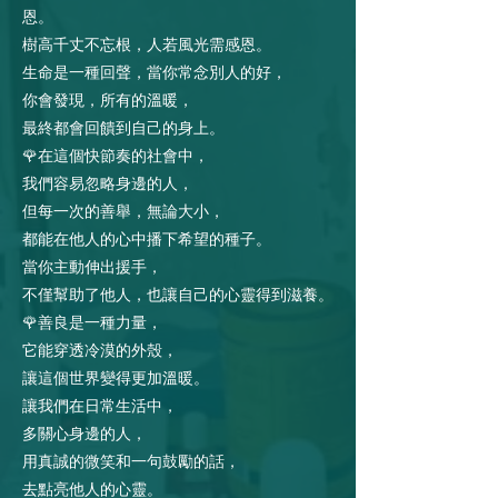
恩。
樹高千丈不忘根，人若風光需感恩。
生命是一種回聲，當你常念別人的好，
你會發現，所有的溫暖，
最終都會回饋到自己的身上。
🌹在這個快節奏的社會中，
我們容易忽略身邊的人，
但每一次的善舉，無論大小，
都能在他人的心中播下希望的種子。
當你主動伸出援手，
不僅幫助了他人，也讓自己的心靈得到滋養。
🌹善良是一種力量，
它能穿透冷漠的外殼，
讓這個世界變得更加溫暖。
讓我們在日常生活中，
多關心身邊的人，
用真誠的微笑和一句鼓勵的話，
去點亮他人的心靈。